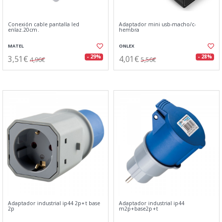
Conexión cable pantalla led
Adaptador mini usb-macho/c-
enlaz.20cm.
hembra
MATEL
ONLEX
3,51€
4,01€
- 29%
- 28%
4,96€
5,56€
Adaptador industrial ip44 2p+t base
Adaptador industrial ip44
2p
m2p+base2p+t