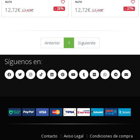
ALFA
ALFA
12,72€
12,72€
- 28%
- 27%
17,63€
17,36€
Anterior
1
Siguiente
Síguenos en:
Contacto
Aviso Legal
Condiciones de compra