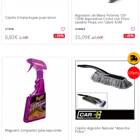
Aspirador de Mano Potente 12V
Cepillo limpia-bujias puas laton
120W Aspiradora Coche con Filtro
Lavable Hepa con Cable 4,5M
STEIN
SUMEX
0,83€
35,09€
- 30%
- 25%
1,18€
47,06€
Oferta
Cepillo Algodón Natural "Absorbe
Meguiar's Limpiador para tapicerías
Polvo"