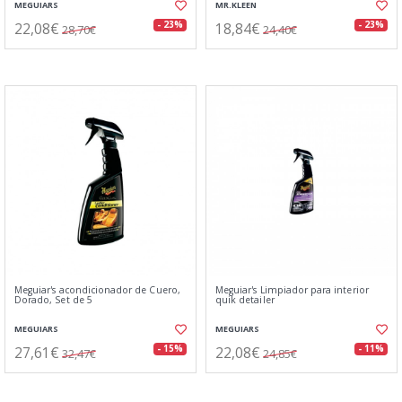
MEGUIARS
MR.KLEEN
22,08€
18,84€
- 23%
- 23%
28,70€
24,40€
Meguiar's acondicionador de Cuero,
Meguiar's Limpiador para interior
Dorado, Set de 5
quik detailer
MEGUIARS
MEGUIARS
27,61€
22,08€
- 15%
- 11%
32,47€
24,85€