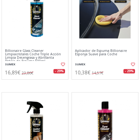
Billionaire Glass Cleaner
Aplicador de Espuma Billionaire
Limpiacristales Coche Triple Acción
Esponja Suave para Coche
Limpia Desengrasa y Abrillanta
Pistola de Espuma 500ml
SUMEX
SUMEX
16,89€
10,38€
- 29%
- 29%
23,86€
14,57€