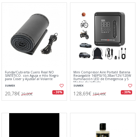
Funda/Cubierta Cuero Real NO
Mini Compresor Aire Portatil Bateria
SINTÉTICO. con Aguja e Hilo Negro
Recargable 160PSI/10,3Bar/12V/120W
para Coser y Ajustar al Volante
Iluminación LED de Emergencia y 5
Modos de Inflado
SUMEX
SUMEX
20,78€
128,69€
- 30%
- 30%
29,80€
184,46€