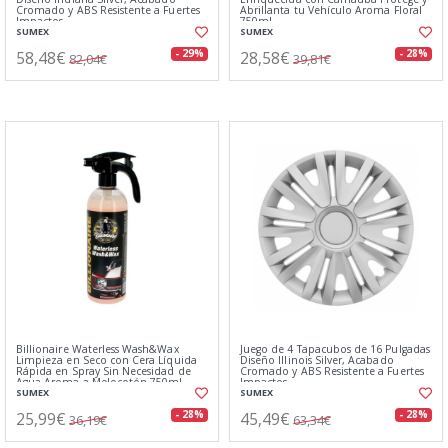
Cromado y ABS Resistente a Fuertes
Abrillanta tu Vehículo Aroma Floral
Impactos
750ml
SUMEX
SUMEX
58,48€
28,58€
- 29%
- 28%
82,04€
39,81€
Billionaire Waterless Wash&Wax
Juego de 4 Tapacubos de 16 Pulgadas
Limpieza en Seco con Cera Líquida
Diseño Illinois Silver, Acabado
Rápida en Spray Sin Necesidad de
Cromado y ABS Resistente a Fuertes
Agua Aroma a Melocotón 750ml
Impactos
SUMEX
SUMEX
25,99€
45,49€
- 28%
- 28%
36,19€
63,34€