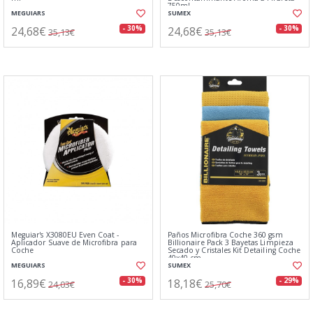
750ml
MEGUIARS
SUMEX
24,68€
24,68€
- 30%
- 30%
35,13€
35,13€
Meguiar's X3080EU Even Coat -
Paños Microfibra Coche 360 gsm
Aplicador Suave de Microfibra para
Billionaire Pack 3 Bayetas Limpieza
Coche
Secado y Cristales Kit Detailing Coche
40x40 cm
MEGUIARS
SUMEX
16,89€
18,18€
- 30%
- 29%
24,03€
25,70€