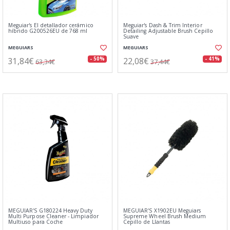
Meguiar's El detallador cerámico
Meguiar's Dash & Trim Interior
híbrido G200526EU de 768 ml
Detailing Adjustable Brush Cepillo
Suave
MEGUIARS
MEGUIARS
31,84€
22,08€
- 50%
- 41%
63,34€
37,44€
MEGUIAR'S G180224 Heavy Duty
MEGUIAR'S X1902EU Meguiars
Multi Purpose Cleaner - Limpiador
Supreme Wheel Brush Medium
Multiuso para Coche
Cepillo de Llantas