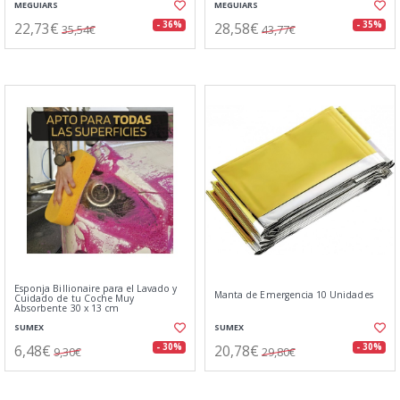
MEGUIARS
MEGUIARS
22,73€
28,58€
- 36%
- 35%
35,54€
43,77€
Esponja Billionaire para el Lavado y
Manta de Emergencia 10 Unidades
Cuidado de tu Coche Muy
Absorbente 30 x 13 cm
SUMEX
SUMEX
6,48€
20,78€
- 30%
- 30%
9,30€
29,80€