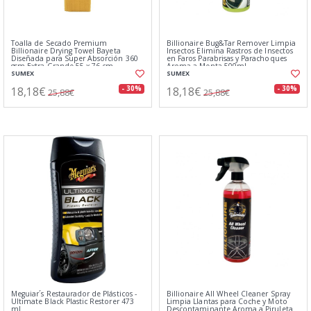
Toalla de Secado Premium
Billionaire Bug&Tar Remover Limpia
Billionaire Drying Towel Bayeta
Insectos Elimina Rastros de Insectos
Diseñada para Super Absorción 360
en Faros Parabrisas y Parachoques
gsm Extra Grande 55 x 76 cm
Aroma a Menta 500ml
SUMEX
SUMEX
18,18€
18,18€
- 30%
- 30%
25,88€
25,88€
Meguiar´s Restaurador de Plásticos -
Billionaire All Wheel Cleaner Spray
Ultimate Black Plastic Restorer 473
Limpia Llantas para Coche y Moto
ml
Descontaminante Aroma a Piruleta