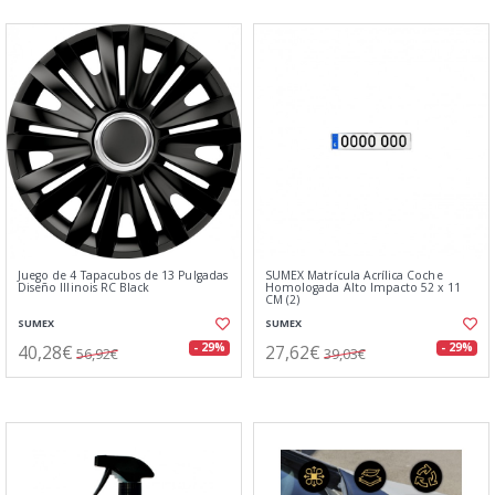
Juego de 4 Tapacubos de 13 Pulgadas
SUMEX Matrícula Acrílica Coche
Diseño Illinois RC Black
Homologada Alto Impacto 52 x 11
CM (2)
SUMEX
SUMEX
40,28€
27,62€
- 29%
- 29%
56,92€
39,03€