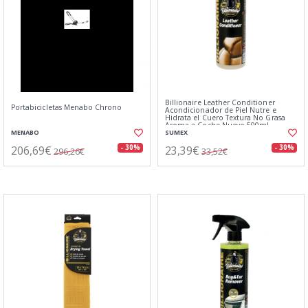
Billionaire Leather Conditioner
Portabicicletas Menabo Chrono
Acondicionador de Piel Nutre e
Hidrata el Cuero Textura No Grasa
Aroma a Coche Nuevo 500ml
MENABO
SUMEX
206,69€
23,39€
- 30%
- 30%
296,26€
33,52€