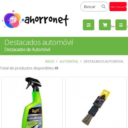
Powered
by
Tra
Destacados automóvil
Destacados de Automóvil
INICIO
AUTOMÓVIL
DESTACADOS AUTOMÓVIL
Total de productos disponibles
61