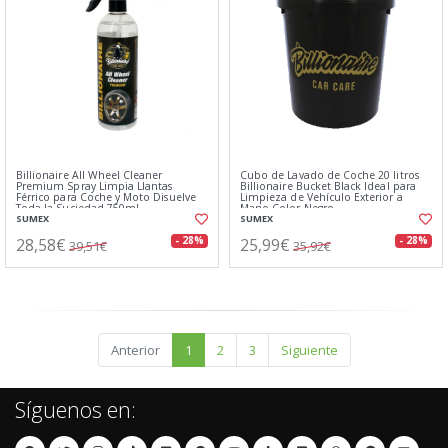
Billionaire All Wheel Cleaner
Cubo de Lavado de Coche 20 litros
Premium Spray Limpia Llantas
Billionaire Bucket Black Ideal para
Férrico para Coche y Moto Disuelve
Limpieza de Vehículo Exterior a
Toda la Suciedad 750ml
Mano Color Negro
SUMEX
SUMEX
28,58€
25,99€
- 28%
- 28%
39,51€
35,92€
Anterior
1
2
3
Siguiente
Síguenos en: