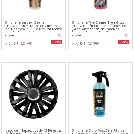
Billionaire Leather Cleaner
Billionaire Tyre Cleaner High Gloss
Limpiador de Asientos de Cuero y
Limpia Neumático Gel Recuperador
Piel Mantiene el Brillo Natural Aroma
y Abrillantador de Neumáticos
a Coche Nuevo 500ml
Aroma a Gominolas 500ml
SUMEX
SUMEX
20,78€
22,08€
- 29%
- 29%
29,16€
30,98€
Juego de 4 Tapacubos de 15 Pulgadas
Billionaire Quick Wax Cera Rápida
Diseño Indiana Silver, Acabado
Enriquecida con Carnauba Protege y