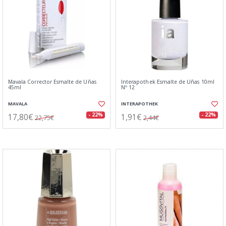
Mavala Corrector Esmalte de Uñas
Interapothek Esmalte de Uñas 10ml
45ml
Nº 12
MAVALA
INTERAPOTHEK
17,80€
1,91€
- 22%
- 22%
22,75€
2,44€