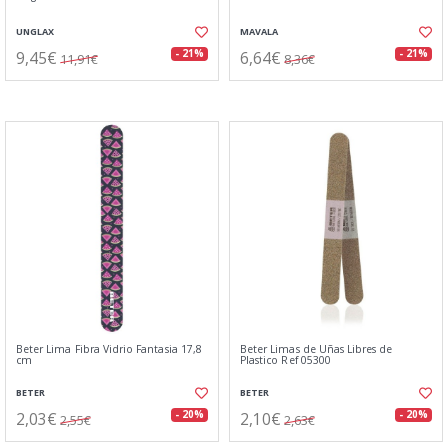
UNGLAX
MAVALA
9,45€
6,64€
- 21%
- 21%
11,91€
8,36€
Beter Lima Fibra Vidrio Fantasia 17,8
Beter Limas de Uñas Libres de
cm
Plastico Ref 05300
BETER
BETER
2,03€
2,10€
- 20%
- 20%
2,55€
2,63€