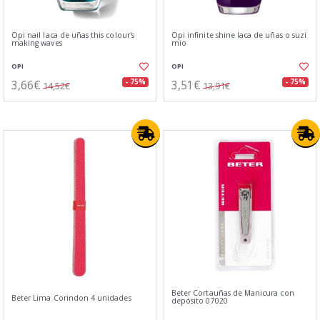
Opi nail laca de uñas this colour's
Opi infinite shine laca de uñas o suzi
making waves
mio
OPI
OPI
3,66€
3,51€
- 75%
- 75%
14,52€
13,91€
Beter Cortauñas de Manicura con
Beter Lima Corindon 4 unidades
depósito 07020