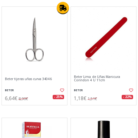
Beter Lima de Uñas Manicura
Beter tijeras uñas curva 34046
Corindon 4 U 11cm
BETER
BETER
6,64€
1,18€
- 25%
- 22%
8,90€
1,51€