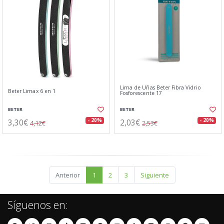
Lima de Uñas Beter Fibra Vidrio
Beter Limax 6 en 1
Fosforescente 17
BETER
BETER
3,30€
2,03€
- 20%
- 20%
4,12€
2,53€
Anterior
1
2
3
Siguiente
Síguenos en: