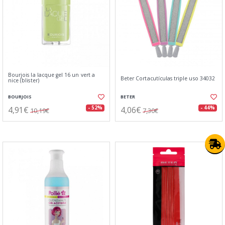
Bourjois la lacque gel 16 un vert a
Beter Cortacutículas triple uso 34032
nice (blister)
BOURJOIS
BETER
4,91€
4,06€
- 52%
- 44%
10,19€
7,30€