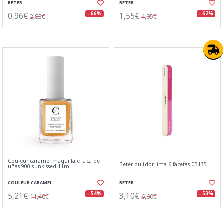
BETER
BETER
0,96€
1,55€
- 66%
- 62%
2,83€
4,05€
Couleur caramel maquillaje laca de
Beter pulidor lima 6 facetas 05135
uñas 900 sunkissed 11ml
COULEUR CARAMEL
BETER
5,21€
3,10€
- 54%
- 53%
11,40€
6,60€