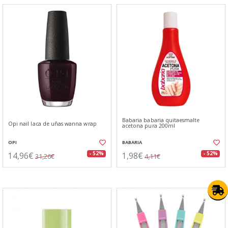
Babaria babaria quitaesmalte
Opi nail laca de uñas wanna wrap
acetona pura 200ml
OPI
BABARIA
14,96€
1,98€
- 52%
- 52%
31,26€
4,11€