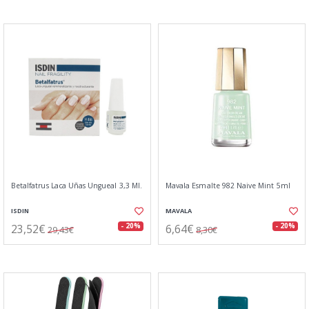
Betalfatrus Laca Uñas Ungueal 3,3 Ml.
Mavala Esmalte 982 Naive Mint 5ml
ISDIN
MAVALA
23,52€
6,64€
- 20%
- 20%
29,43€
8,30€