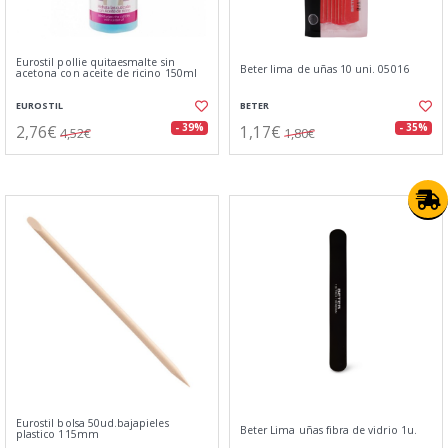
Eurostil pollie quitaesmalte sin
Beter lima de uñas 10 uni. 05016
acetona con aceite de ricino 150ml
EUROSTIL
BETER
2,76€
1,17€
- 39%
- 35%
4,52€
1,80€
Eurostil bolsa 50ud.bajapieles
Beter Lima uñas fibra de vidrio 1u.
plastico 115mm