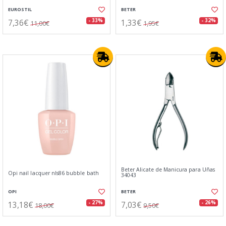
EUROSTIL
BETER
7,36€
1,33€
- 33%
- 32%
11,00€
1,95€
Beter Alicate de Manicura para Uñas
Opi nail lacquer nls86 bubble bath
34043
OPI
BETER
13,18€
7,03€
- 27%
- 26%
18,00€
9,50€