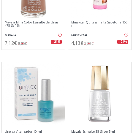
Mavala Mini Color Esmalte de Uñas
Mussvital Quitaesmalte Sacetona 150
478 Safi 5ml
ml
MAVALA
MUSSVITAL
7,12€
4,13€
- 21%
- 21%
9,05€
5,22€
Unglax Vitalizador 10 ml
Mavala Esmalte 38 Silver 5ml