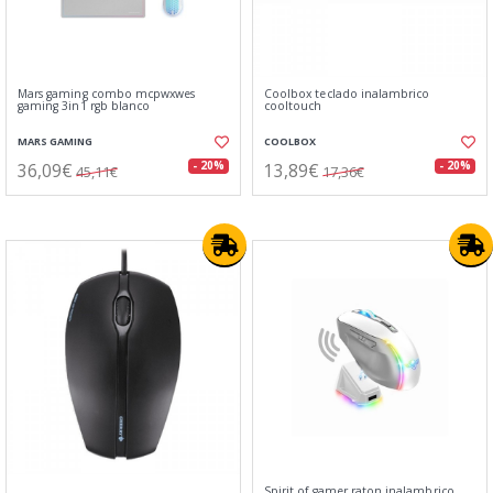
Mars gaming combo mcpwxwes
Coolbox teclado inalambrico
gaming 3in1 rgb blanco
cooltouch
MARS GAMING
COOLBOX
36,09€
13,89€
- 20%
- 20%
45,11€
17,36€
Spirit of gamer raton inalambrico