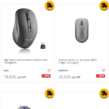
Ngs raton evomix laser multimodo
Lenovo ratón in. pro plus 6050
recargable
2.4ghz luna grey
NGS
LENOVO
18,82€
23,02€
- 20%
- 20%
23,53€
28,78€