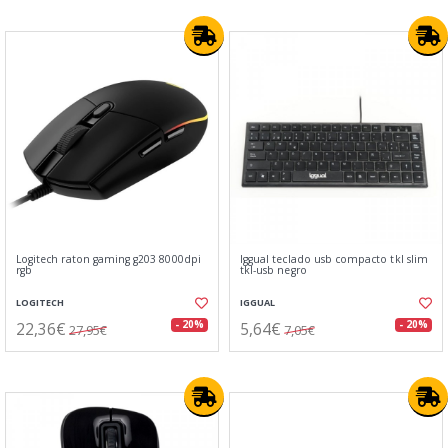
Logitech raton gaming g203 8000dpi
Iggual teclado usb compacto tkl slim
rgb
tkl-usb negro
LOGITECH
IGGUAL
22,36€
5,64€
- 20%
- 20%
27,95€
7,05€