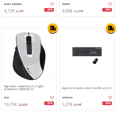
MARS GAMING
EWENT
5,73€
9,09€
- 20%
- 20%
7,17€
11,37€
Ngs ratón inalámbrico 2.4 ghz
Approx teclado+raton mx245 usb 2.0
bowwhite 16000dpi bl
NGS
APPROX!
10,73€
5,27€
- 20%
- 20%
13,42€
6,59€