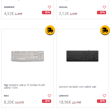
GEMBIRD
IGGUAL
4,32€
3,12€
- 20%
- 20%
5,40€
3,90€
Ngs teclado usb-a 12 teclas multi
Lenovo teclado con cable usb
cable 1.5m
NGS
LENOVO
8,20€
18,96€
- 20%
- 20%
10,25€
23,70€