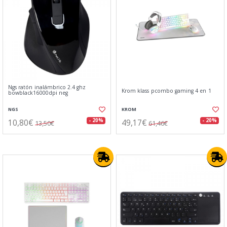
Ngs ratón inalámbrico 2.4 ghz
Krom klass pcombo gaming 4 en 1
bowblack16000dpi neg
NGS
KROM
10,80€
49,17€
- 20%
- 20%
13,50€
61,46€