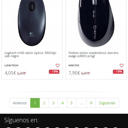
Logitech m90 ratón óptico 1000dpi
Hiditec ratón inalámbrico dendro
usb negro
avago a3000 progr
LOGITECH
HIDITEC
4,05€
7,90€
- 19%
- 19%
5,03€
9,81€
Anterior
1
2
3
4
5
…
9
Siguiente
Síguenos en: