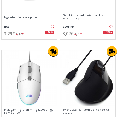
Gembird teclado estandard usb
Ngs ratón flame-c óptico cable
español negro
NGS
GEMBIRD
3,29€
3,02€
- 20%
- 20%
4,12€
3,78€
Mars gaming ratón mmg 3200dpi rgb
Ewent ew3157 ratón óptico vertical
flow blanco
usb 2.0