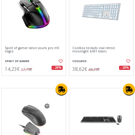
Spirit of gamer raton souris pro m5
Coolbox teclado inal.retroil.
negro
moonlight b431 blanc
SPIRIT OF GAMER
COOLBOX
14,23€
38,62€
- 20%
- 20%
17,79€
48,28€