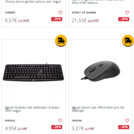
Cherry raton gentix optico usb negro
elite m50 blanco
CHERRY
SPIRIT OF GAMER
9,57€
21,55€
- 20%
- 20%
11,96€
26,93€
Iggual teclado usb estándar ck-basic-
Iggual ratón usb office-elite-pro-6d
105t negro
3600dpi
IGGUAL
IGGUAL
4,95€
3,37€
- 20%
- 20%
6,18€
4,19€