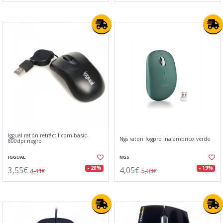
Iggual ratón retráctil com-basic-
Ngs raton fogpro inalambrico verde
800dpi negro
IGGUAL
NGS
3,55€
4,05€
- 20%
- 19%
4,41€
5,03€