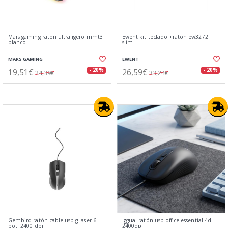
Mars gaming raton ultraligero mmt3
Ewent kit teclado +raton ew3272
blanco
slim
MARS GAMING
EWENT
19,51€
26,59€
- 20%
- 20%
24,39€
33,24€
Gembird ratón cable usb g-laser 6
Iggual ratón usb office-essential-4d
bot. 2400 dpi
2400dpi