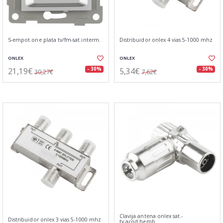
S-empot.one plata tv/fm-sat.interm.
Distribuidor onlex 4 vias 5-1000 mhz
ONLEX
ONLEX
21,19€
5,34€
- 30%
- 30%
30,27€
7,62€
Clavija antena onlex sat.-
Distribuidor onlex 3 vias 5-1000 mhz
tv.acod.hemb.