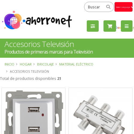
Powered
by
Tra
Accesorios Televisión
Productos de primeras marcas para Televisión
INICIO
HOGAR
BRICOLAJE
MATERIAL ELÉCTRICO
ACCESORIOS TELEVISIÓN
Total de productos disponibles
21