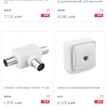
S-superf.standard 80 ip20 base tv+fm
2m
ONLEX
ONLEX
2,15€
4,24€
- 29%
- 28%
3,01€
5,93€
Conector onlex separ. forma t 1m-2h
S-empot.univ.blanca base enchufe
ONLEX
ALFA
1,07€
6,32€
- 28%
- 28%
1,49€
8,80€