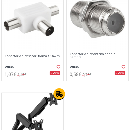
Conector onlex antena f doble
Conector onlex separ. forma t 1h-2m
hembra
ONLEX
ONLEX
1,07€
0,58€
- 26%
- 26%
1,45€
0,78€