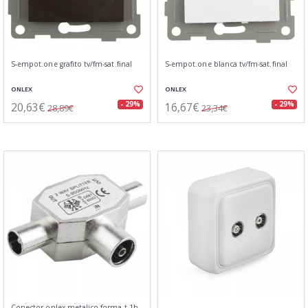
S-empot.one grafito tv/fm-sat.final
S-empot.one blanca tv/fm-sat.final
ONLEX
ONLEX
20,63€
16,67€
- 29%
- 29%
28,89€
23,34€
Conector onlex metalico forma t 1h-