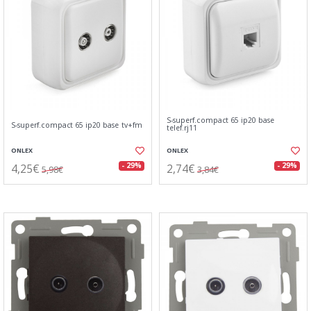
S-superf.compact 65 ip20 base
S-superf.compact 65 ip20 base tv+fm
telef.rj11
ONLEX
ONLEX
4,25€
2,74€
- 29%
- 29%
5,98€
3,84€