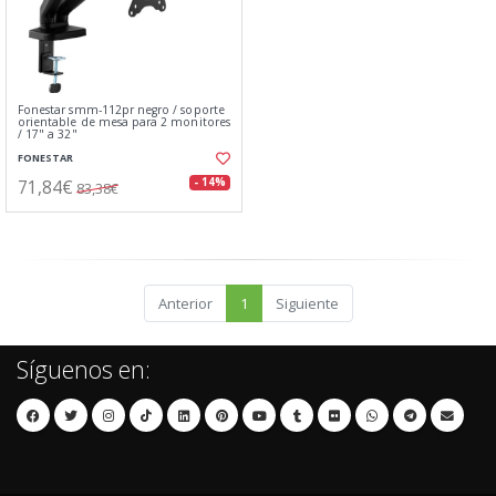
Fonestar smm-112pr negro / soporte
orientable de mesa para 2 monitores
/ 17" a 32"
FONESTAR
71,84€
- 14%
83,38€
Anterior
1
Siguiente
Síguenos en: