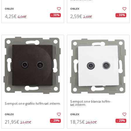
ONLEX
ONLEX
4,25€
2,59€
- 30%
- 30%
6,04€
3,68€
S-empot.one blanca tv/fm-
S-empot.one grafito tv/fm-sat.interm.
sat.interm.
ONLEX
ONLEX
21,95€
18,75€
- 29%
- 29%
31,05€
26,52€