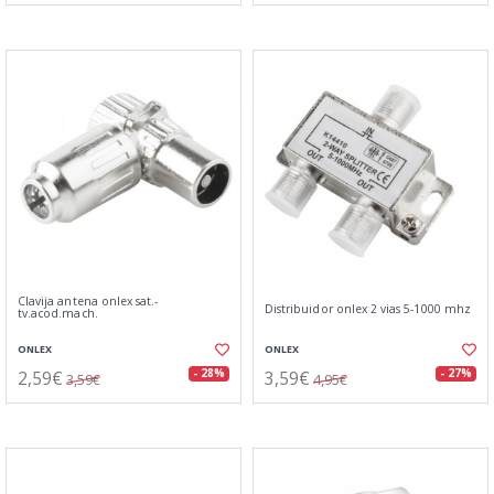
Clavija antena onlex sat.-
Distribuidor onlex 2 vias 5-1000 mhz
tv.acod.mach.
ONLEX
ONLEX
2,59€
3,59€
- 28%
- 27%
3,59€
4,95€