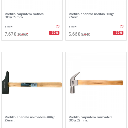
Martillo carpintero m/fibra
Martillo ebanista m/fibra 300gr.
680gr.29mm.
22mm.
STEIN
STEIN
7,67€
5,66€
- 30%
- 30%
10,96€
8,04€
Martillo ebanista m/madera 400gr.
Martillo carpintero m/madera
25mm.
680gr.29mm.