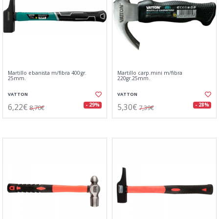
Martillo ebanista m/fibra 400gr.
Martillo carp.mini m/fibra
25mm.
220gr.25mm.
VATTON
VATTON
6,22€
5,30€
- 29%
- 28%
8,70€
7,39€