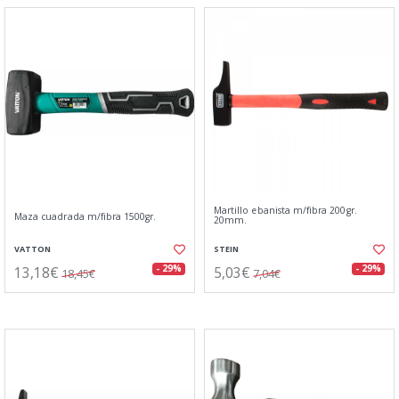
Martillo ebanista m/fibra 200gr.
Maza cuadrada m/fibra 1500gr.
20mm.
VATTON
STEIN
13,18€
5,03€
- 29%
- 29%
18,45€
7,04€