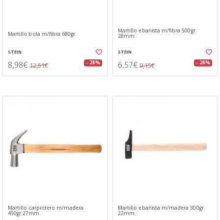
Martillo ebanista m/fibra 500gr.
Martillo bola m/fibra 680gr.
28mm.
STEIN
STEIN
8,98€
6,57€
- 28%
- 28%
12,51€
9,15€
Martillo carpintero m/madera
Martillo ebanista m/madera 300gr.
450gr.27mm.
22mm.