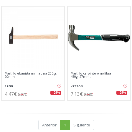
Martillo ebanista m/madera 200gr.
Martillo carpintero m/fibra
20mm.
450gr.27mm.
STEIN
VATTON
4,47€
7,13€
- 26%
- 26%
6,07€
9,68€
Anterior
1
Siguiente