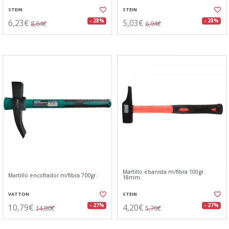
STEIN
STEIN
6,23€
5,03€
- 28%
- 28%
8,64€
6,94€
Martillo ebanista m/fibra 100gr.
Martillo encofrador m/fibra 700gr.
18mm.
VATTON
STEIN
10,79€
4,20€
- 27%
- 27%
14,80€
5,76€