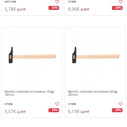
VATTON
STEIN
5,78€
6,96€
- 30%
- 29%
8,21€
9,85€
Martillo ebanista m/madera 100gr.
Martillo ebanista m/madera 500gr.
18mm.
28mm.
STEIN
STEIN
3,57€
6,15€
- 29%
- 29%
5,03€
8,61€