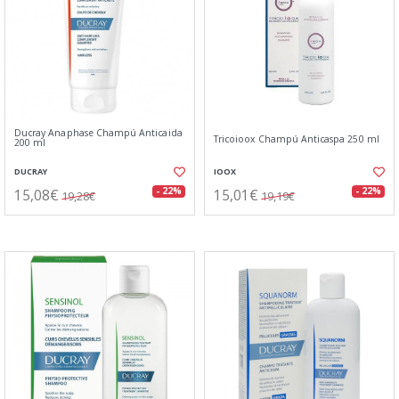
Ducray Anaphase Champú Anticaida
Tricoioox Champú Anticaspa 250 ml
200 ml
DUCRAY
IOOX
15,08€
15,01€
- 22%
- 22%
19,28€
19,19€