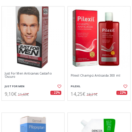
Just For Men Anticanas Castaño
Pilexil Champú Anticaida 300 ml
Oscuro
JUST FOR MEN
PILEXIL
9,10€
14,25€
- 22%
- 22%
11,63€
18,21€