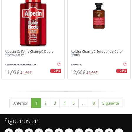
Alpecin Caffeine Champú Doble
Apivita Champú Sellador de Color
Efecto 200 ml
250ml
PARAFARMACIA BÁSICA
APIVITA
11,03€
12,66€
- 21%
- 21%
14,01€
16,08€
Anterior
1
2
3
4
5
…
8
Siguiente
Síguenos en: