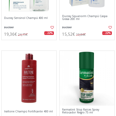
Ducray Squanorm Champú Caspa
Ducray Sensinol Champú 400 ml
Grasa 200 ml
DUCRAY
DUCRAY
19,36€
15,52€
- 22%
- 22%
24,75€
19,84€
Farmatint Stop Raíces Spray
Iraltone Champú Fortificante 400 ml
Retocador Negro 75 ml