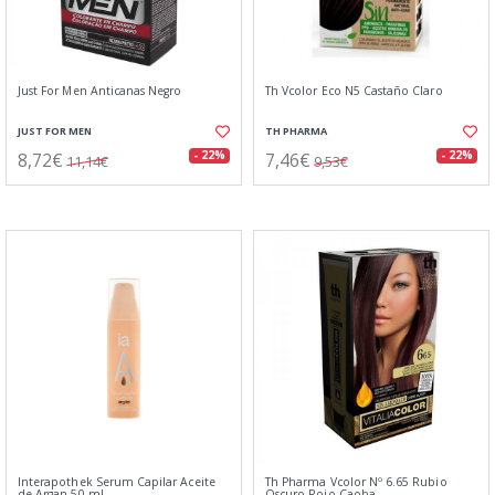
Just For Men Anticanas Negro
Th Vcolor Eco N5 Castaño Claro
JUST FOR MEN
TH PHARMA
8,72€
7,46€
- 22%
- 22%
11,14€
9,53€
Interapothek Serum Capilar Aceite
Th Pharma Vcolor Nº 6.65 Rubio
de Argan 50 ml
Oscuro Rojo Caoba