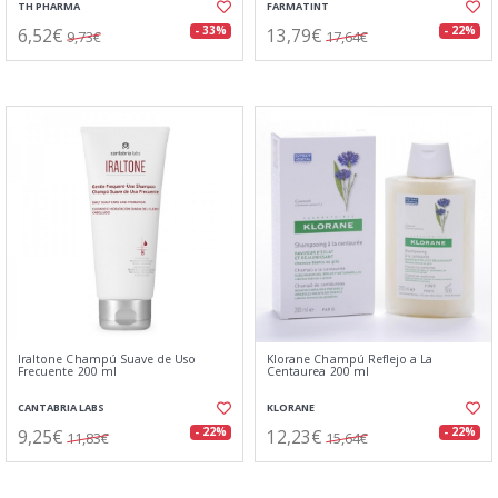
TH PHARMA
FARMATINT
6,52€
13,79€
- 33%
- 22%
9,73€
17,64€
Iraltone Champú Suave de Uso
Klorane Champú Reflejo a La
Frecuente 200 ml
Centaurea 200 ml
CANTABRIA LABS
KLORANE
9,25€
12,23€
- 22%
- 22%
11,83€
15,64€