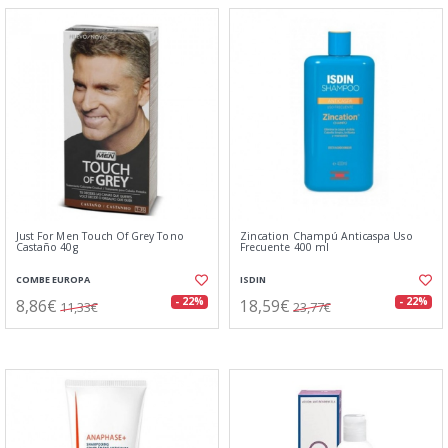
Just For Men Touch Of Grey Tono
Zincation Champú Anticaspa Uso
Castaño 40g
Frecuente 400 ml
COMBE EUROPA
ISDIN
8,86€
18,59€
- 22%
- 22%
11,33€
23,77€