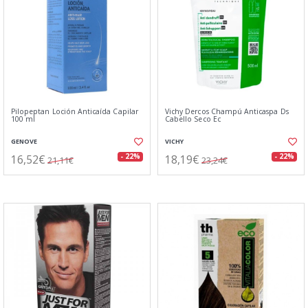
Pilopeptan Loción Anticaída Capilar
Vichy Dercos Champú Anticaspa Ds
100 ml
Cabello Seco Ec
GENOVE
VICHY
16,52€
18,19€
- 22%
- 22%
21,11€
23,24€