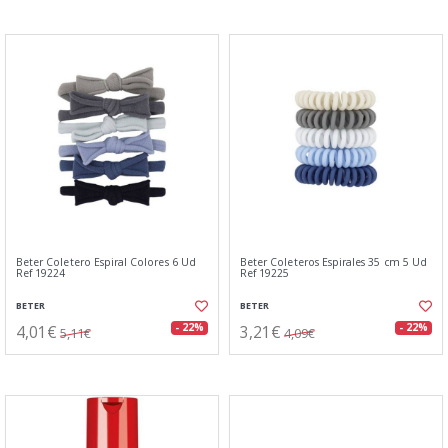
Beter Coletero Espiral Colores 6 Ud
Beter Coleteros Espirales 35 cm 5 Ud
Ref 19224
Ref 19225
BETER
BETER
4,01€
3,21€
- 22%
- 22%
5,11€
4,09€