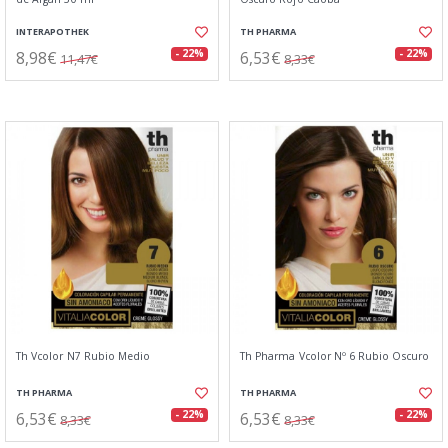
INTERAPOTHEK
TH PHARMA
8,98€
6,53€
- 22%
- 22%
11,47€
8,33€
Th Vcolor N7 Rubio Medio
Th Pharma Vcolor Nº 6 Rubio Oscuro
TH PHARMA
TH PHARMA
6,53€
6,53€
- 22%
- 22%
8,33€
8,33€