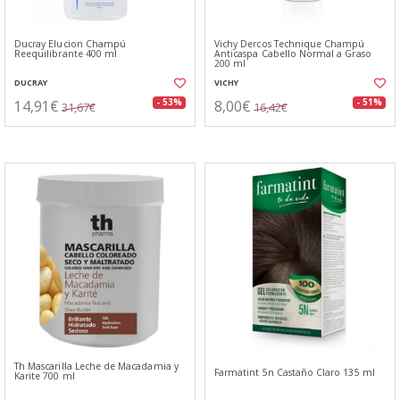
Ducray Elucion Champú
Vichy Dercos Technique Champú
Reequilibrante 400 ml
Anticaspa Cabello Normal a Graso
200 ml
DUCRAY
VICHY
14,91€
8,00€
- 53%
- 51%
31,67€
16,42€
Th Mascarilla Leche de Macadamia y
Farmatint 5n Castaño Claro 135 ml
Karite 700 ml