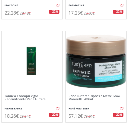
IRALTONE
FARMATINT
22,28€
17,25€
- 22%
- 22%
28,48€
22,05€
Tonucia Champú Vigor
Rene Furterer Triphasic Active Grow
Redensificante Rene Furtere
Mascarilla 200ml
PIERRE FABRE
RENÉ FURTERER
18,26€
57,12€
- 22%
- 22%
23,34€
73,01€