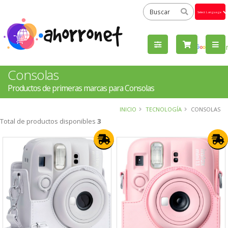
Powered
by
Tra
Consolas
Productos de primeras marcas para Consolas
INICIO
TECNOLOGÍA
CONSOLAS
Total de productos disponibles
3