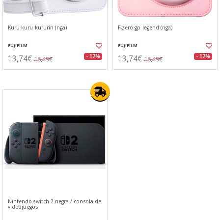
Kuru kuru kururin (nga)
F-zero gp legend (nga)
FUJIFILM
FUJIFILM
13,74€
13,74€
- 17%
- 17%
16,49€
16,49€
Nintendo switch 2 negra / consola de
videojuegos