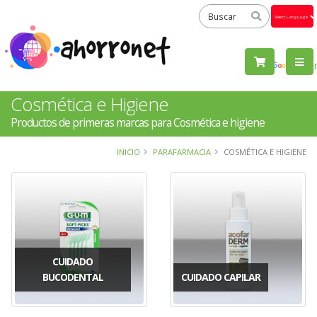
Powered
by
Tra
Cosmética e Higiene
Productos de primeras marcas para Cosmética e higiene
INICIO
PARAFARMACIA
COSMÉTICA E HIGIENE
CUIDADO
BUCODENTAL
CUIDADO CAPILAR