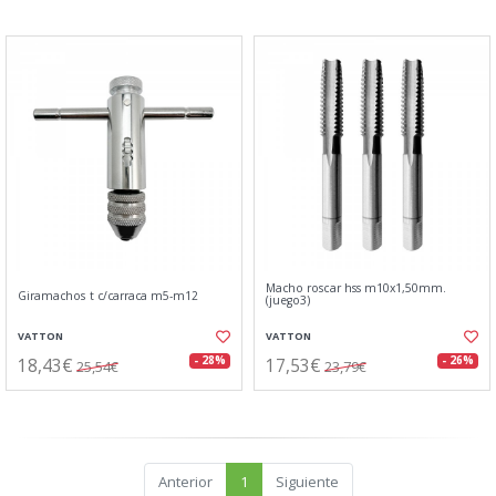
Macho roscar hss m10x1,50mm.
Giramachos t c/carraca m5-m12
(juego3)
VATTON
VATTON
18,43€
17,53€
- 28%
- 26%
25,54€
23,79€
Anterior
1
Siguiente