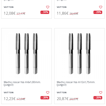
VATTON
VATTON
12,08€
11,86€
- 30%
- 29%
17,17€
16,60€
Macho roscar hss m6x1,00mm.
Macho roscar hss m12x1,75mm.
(juego3)
(juego3)
VATTON
VATTON
12,23€
20,87€
- 28%
- 28%
17,04€
29,07€