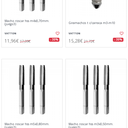
Macho roscar hss m4x0,70mm.
Giramachos t c/carraca m3-m10
(juego3)
VATTON
VATTON
11,96€
15,28€
- 30%
- 30%
17,09€
21,72€
Macho roscar hss m5x0,80mm.
Macho roscar hss m3x0,50mm.
(juego3)
(juego3)