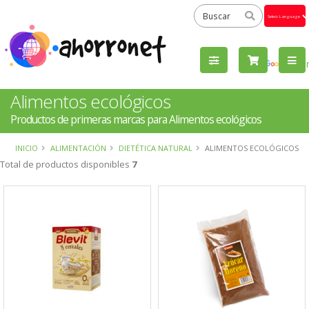
Powered
by
Tra
Alimentos ecológicos
Productos de primeras marcas para Alimentos ecológicos
INICIO
ALIMENTACIÓN
DIETÉTICA NATURAL
ALIMENTOS ECOLÓGICOS
Total de productos disponibles
7