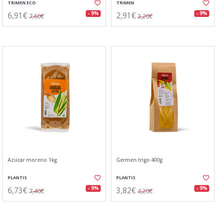
TRIMEN ECO
TRIMEN
6,91€
2,91€
- 9%
- 9%
7,60€
3,20€
Azúcar moreno 1kg.
Germen trigo 400g
PLANTIS
PLANTIS
6,73€
3,82€
- 9%
- 9%
7,40€
4,20€