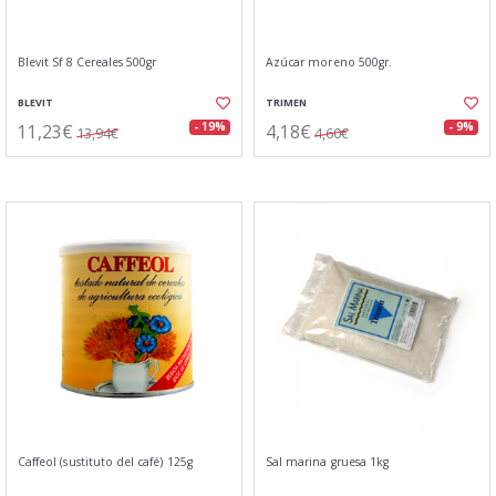
Blevit Sf 8 Cereales 500gr
Azúcar moreno 500gr.
BLEVIT
TRIMEN
11,23€
4,18€
- 19%
- 9%
13,94€
4,60€
Caffeol (sustituto del café) 125g
Sal marina gruesa 1kg