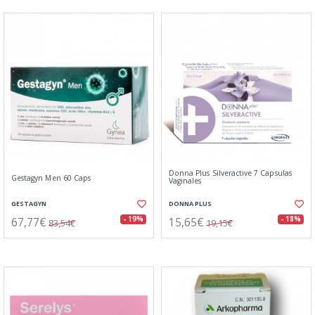
Donna Plus Silveractive 7 Capsulas
Gestagyn Men 60 Caps
Vaginales
GESTAGYN
DONNA PLUS
67,77€
15,65€
- 19%
- 18%
83,54€
19,15€