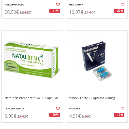
ARKOPHARMA
GESTAGYN
28,59€
10,07€
- 21%
- 20%
36,28€
12,60€
Natalben Preconceptivo 30 Capsulas
Vigarex Forte 2 Cápsulas 650mg
ITALFARMACO
VIGAREX
9,99€
4,91€
- 20%
- 19%
12,42€
6,09€