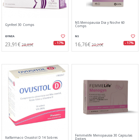
NS Menopausia Dia y Noche 60
Gynfeel 30 Comps
Comps
GYNEA
NS
23,91€
16,76€
- 17%
- 17%
28,83€
20,20€
Femmelife Menopausia 30 Capsulas
Italfarmaco Ovusitol D 14 Sobres
Deiters