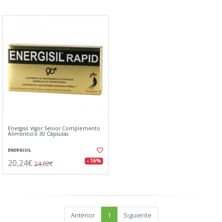
Energisil Vigor Senior Complemento
Alimenticio 30 Cápsulas
ENERGISIL
20,24€
- 16%
24,02€
Anterior
1
Siguiente