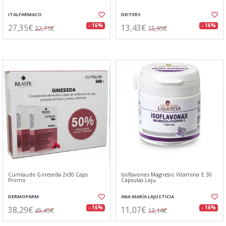
ITALFARMACO
DEITERS
27,35€
13,43€
- 16%
- 16%
32,71€
15,95€
Cumlaude Gineseda 2x30 Caps
Isoflavonas Magnesio Vitamina E 30
Promo
Capsulas Laju
DERMOFARM
ANA MARÍA LAJUSTICIA
38,29€
11,07€
- 16%
- 16%
45,45€
13,14€