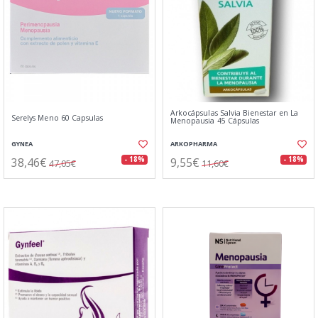
Arkocápsulas Salvia Bienestar en La
Serelys Meno 60 Capsulas
Menopausia 45 Cápsulas
GYNEA
ARKOPHARMA
38,46€
9,55€
- 18%
- 18%
47,05€
11,60€