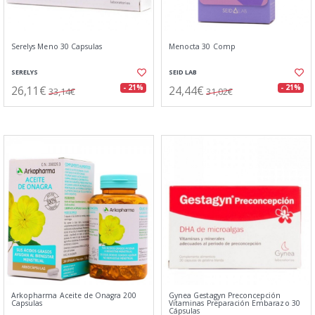
Serelys Meno 30 Capsulas
Menocta 30 Comp
SERELYS
SEID LAB
26,11€
24,44€
- 21%
- 21%
33,14€
31,02€
Arkopharma Aceite de Onagra 200
Gynea Gestagyn Preconcepción
Capsulas
Vitaminas Preparación Embarazo 30
Cápsulas