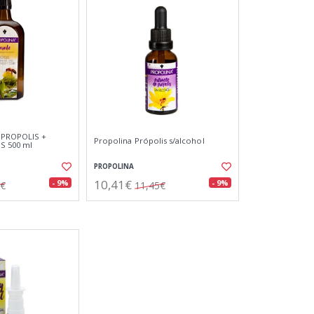
e PROPOLIS +
Propolina Própolis s/alcohol
 500 ml
PROPOLINA
10,41€
- 9%
- 9%
5€
11,45€