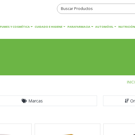
RFUMES Y COSMÉTICA
CUIDADO E HIGIENE
PARAFARMACIA
AUTOMÓVIL
NUTRICIÓN
INIC
Marcas
Or