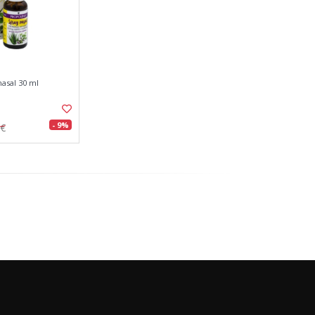
nasal 30 ml
- 9%
0€