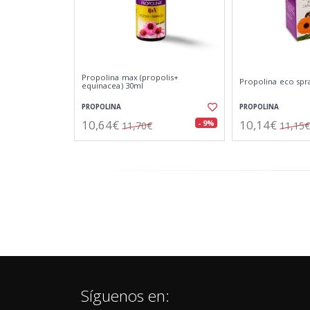
Propolina max (propolis+
Propolina eco spr
equinacea) 30ml
PROPOLINA
PROPOLINA
10,64€
10,14€
- 9%
11,70€
11,15€
Síguenos en: