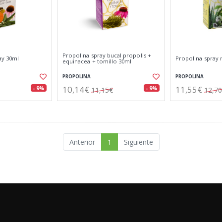
Propolina spray bucal propolis +
ay 30ml
Propolina spray 
equinacea + tomillo 30ml
PROPOLINA
PROPOLINA
10,14€
11,55€
- 9%
- 9%
11,15€
12,7
Anterior
1
Siguiente