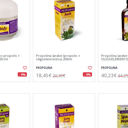
o propolis +
Propolina Jarabe (propolis +
Propolina Jarab
 50 ml
oligoelementos) 200ml
OLIGOELEMENTOS
PROPOLINA
PROPOLINA
18,45€
40,23€
- 9%
- 9%
20,30€
44,2