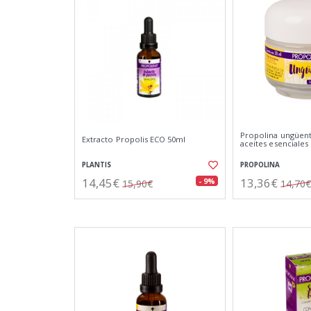
Propolina ungüent
Extracto Propolis ECO 50ml
aceites esenciales
PLANTIS
PROPOLINA
14,45€
13,36€
- 9%
15,90€
14,70€