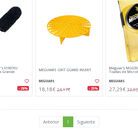
's X1901EU
Meguiar's MG0202
MEGUIARS GRIT GUARD INSERT
as Grande
Toallas de Micr
MEGUIARS
MEGUIARS
18,18€
27,29€
- 28%
- 25%
24,17€
33,0
Anterior
1
Siguiente