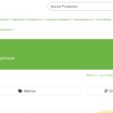
HOGAR
PERFUMES Y COSMÉTICA
CUIDADO E HIGIENE
PARAFARMACIA
AUTOMÓVIL
TEGORÍAS
 gamuzas
INICIO
AUTOMÓ
Marcas
Or