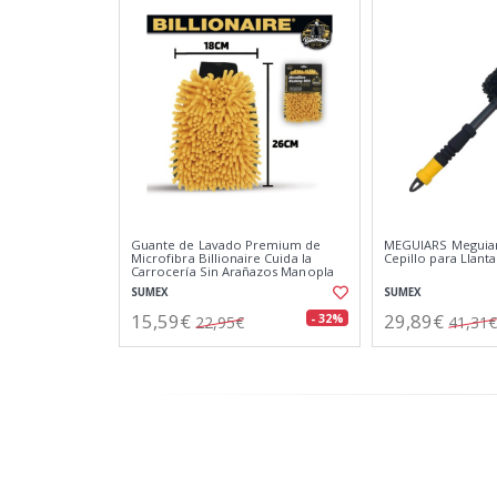
Guante de Lavado Premium de
MEGUIARS Meguiar
Microfibra Billionaire Cuida la
Cepillo para Llant
Carrocería Sin Arañazos Manopla
de Secado y Lavado 26x18 cm
SUMEX
SUMEX
15,59€
29,89€
- 32%
22,95€
41,31€