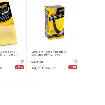
0 Pack de 3
Meguiar's Toalla Microfibra
ofibra Premium
Supreme Drying Towel
MEGUIARS
44,19€
- 17%
- 13%
2€
50,85€