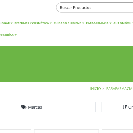
HOGAR
PERFUMES Y COSMÉTICA
CUIDADO E HIGIENE
PARAFARMACIA
AUTOMÓVIL
TEGORÍAS
INICIO
PARAFARMACIA
Marcas
Or