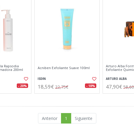
la Rapsodia
Arturo Alba For
Acniben Exfoliante Suave 100ml
rmadora 200ml
Exfoliante Quimic
ISDIN
ARTURO ALBA
18,59€
47,90€
- 20%
- 18%
22,75€
58,6
Anterior
1
Siguiente