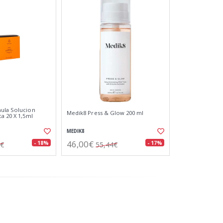
mula Solucion
Medik8 Press & Glow 200 ml
a 20 X 1,5ml
MEDIK8
46,00€
- 18%
- 17%
0€
55,44€