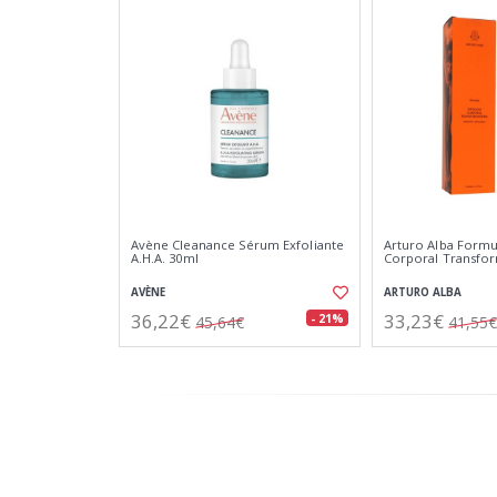
Avène Cleanance Sérum Exfoliante
Arturo Alba Formu
A.H.A. 30ml
Corporal Transfo
AVÈNE
ARTURO ALBA
36,22€
33,23€
- 21%
45,64€
41,55€