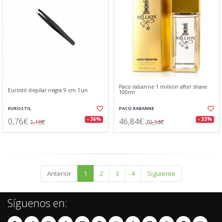
Paco rabanne 1 million after shave
Eurostil depilar negra 9 cm 1un
100ml
EUROSTIL
PACO RABANNE
0,76€
46,84€
- 36%
- 33%
1,18€
70,34€
Anterior
1
2
3
4
Siguiente
Síguenos en: