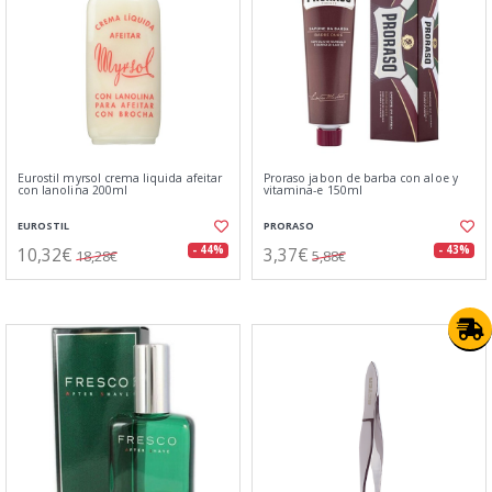
Eurostil myrsol crema liquida afeitar
Proraso jabon de barba con aloe y
con lanolina 200ml
vitamina-e 150ml
EUROSTIL
PRORASO
10,32€
3,37€
- 44%
- 43%
18,28€
5,88€