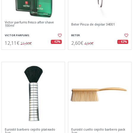
Victor parfums fresco after shave
Beter Pinza de depilar 34001
100ml
VICTOR PARFUMS
BETER
12,11€
2,60€
- 42%
- 42%
21,00€
4,50€
Eurostil barbero cepillo plateado
Eurostil cuello cepillo barbero pack
1un
1un