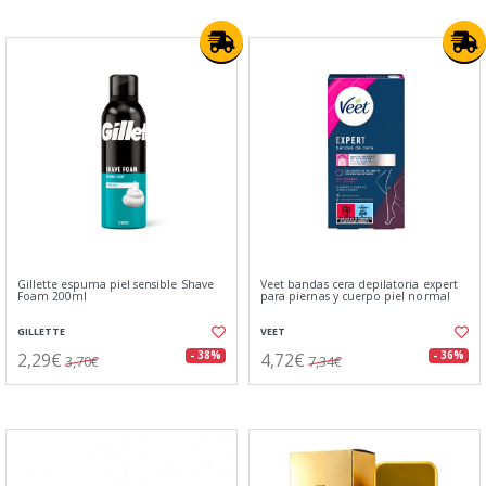
Gillette espuma piel sensible Shave
Veet bandas cera depilatoria expert
Foam 200ml
para piernas y cuerpo piel normal
GILLETTE
VEET
2,29€
4,72€
- 38%
- 36%
3,70€
7,34€