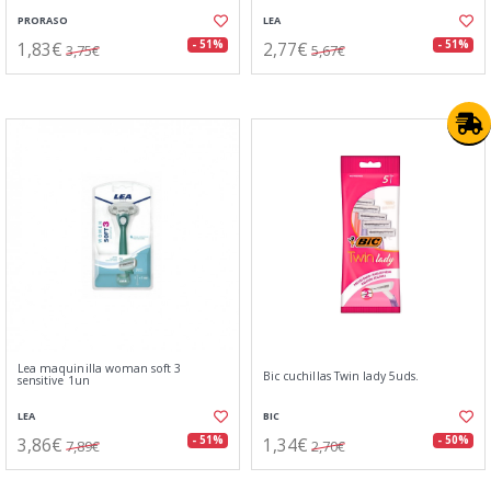
PRORASO
LEA
1,83€
2,77€
- 51%
- 51%
3,75€
5,67€
Lea maquinilla woman soft 3
Bic cuchillas Twin lady 5uds.
sensitive 1un
LEA
BIC
3,86€
1,34€
- 51%
- 50%
7,89€
2,70€