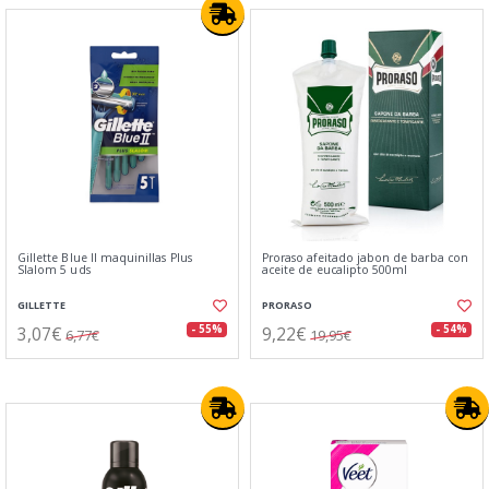
Gillette Blue II maquinillas Plus
Proraso afeitado jabon de barba con
Slalom 5 uds
aceite de eucalipto 500ml
GILLETTE
PRORASO
3,07€
9,22€
- 55%
- 54%
6,77€
19,95€