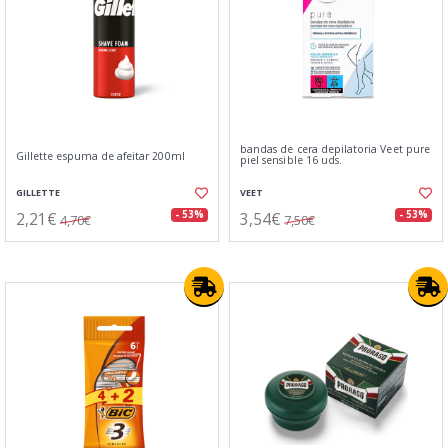
bandas de cera depilatoria Veet pure
Gillette espuma de afeitar 200ml
piel sensible 16 uds.
GILLETTE
VEET
2,21€
3,54€
- 53%
- 53%
4,70€
7,50€