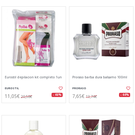
Eurostil depilacion kit completo 1un
Proraso barba dura balsamo 100ml
EUROSTIL
PRORASO
11,05€
7,65€
- 46%
- 44%
20,58€
13,74€