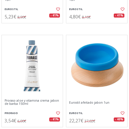
EUROSTIL
EUROSTIL
5,23€
4,80€
- 41%
- 41%
8,90€
8,16€
Proraso aloe y vitamina crema jabon
Eurostil afeitado jabon 1un
de barba 150ml
PRORASO
EUROSTIL
3,54€
22,27€
- 41%
- 40%
6,00€
37,02€