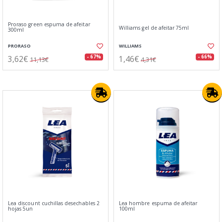
Proraso green espuma de afeitar
Williams gel de afeitar 75ml
300ml
PRORASO
WILLIAMS
3,62€
1,46€
- 67%
- 66%
11,13€
4,31€
Lea discount cuchillas desechables 2
Lea hombre espuma de afeitar
hojas 5un
100ml