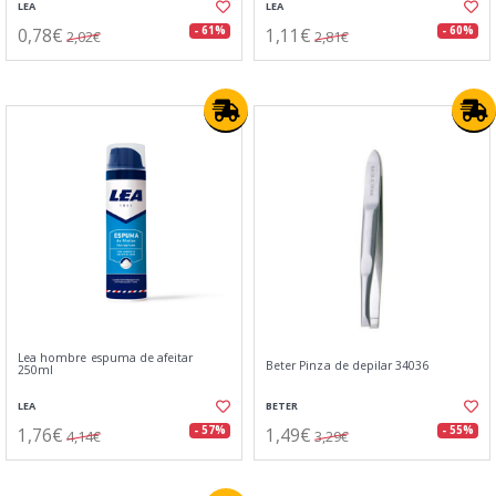
LEA
LEA
0,78€
1,11€
- 61%
- 60%
2,02€
2,81€
Lea hombre espuma de afeitar
Beter Pinza de depilar 34036
250ml
LEA
BETER
1,76€
1,49€
- 57%
- 55%
4,14€
3,29€