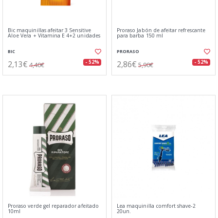
Bic maquinillas afeitar 3 Sensitive
Proraso Jabón de afeitar refrescante
Aloe Vera + Vitamina E 4+2 unidades
para barba 150 ml
BIC
PRORASO
2,13€
2,86€
- 52%
- 52%
4,40€
5,90€
Proraso verde gel reparador afeitado
Lea maquinilla comfort shave-2
10ml
20un.