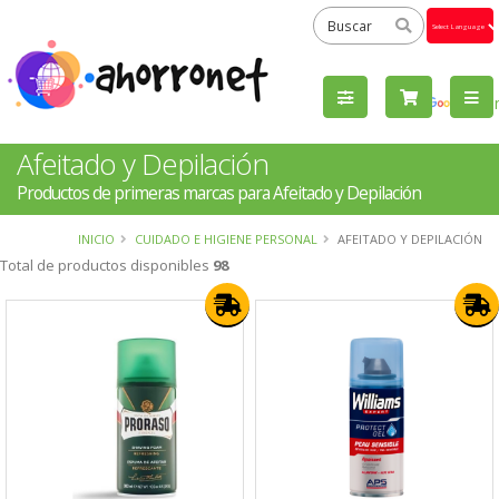
Powered
by
Tra
Afeitado y Depilación
Productos de primeras marcas para Afeitado y Depilación
INICIO
CUIDADO E HIGIENE PERSONAL
AFEITADO Y DEPILACIÓN
Total de productos disponibles
98